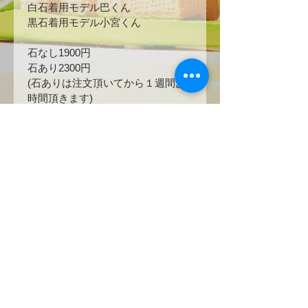
白石着用モデル巴くん
黒石着用モデル小宮くん
石なし1900円
石あり2300円
(石ありは注文頂いてから１週間お
時間頂きます)
所持特典
「DcDのご利用がまだ一度もないお
友達」とご来店で着用されてるお客
様とお友達共に当日1チャージ無料
になります⭐️
〒４５４‐００１３
愛知県名古屋市中川区八熊３‐７‐１７
​株式会社Share Lucky
CC CAFE&BAR