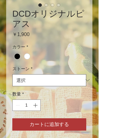
DCDオリジナルピ
アス
価
￥1,900
格
カラー
*
ストーン
*
数量
*
カートに追加する