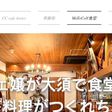
CC cafe Annex
串麻布
MoToCoN食堂
ェ嬢が大須で食
庭料理がつくれち