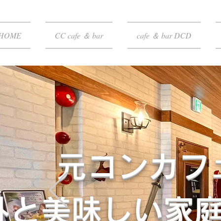
HOME
CC cafe ＆ bar
cafe ＆ bar DCD
元コンカフ
外と美味しい家