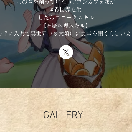
しのぎを削っていた"元"コンカフェ嬢が
#異世界転生
したらユニークスキル
【家庭料理スキル】
を手に入れて異世界（※大須）に食堂を開くらしいよ.
GALLERY