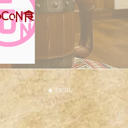
★ MENU
​